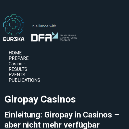
HOME
PREPARE
Casino
RESULTS
EVENTS
PUBLICATIONS
Giropay Casinos
Einleitung: Giropay in Casinos –
aber nicht mehr verfügbar